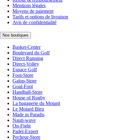
Mentions légales
Moyens de paiement
Tarifs et options de livraison
Avis de confidentialité
Nos boutiques
Basket-Center
Boulevard du Golf
Direct Running
Direct-Volley
Espace Golf
Foot-Store
Galop-Store
Goal-Foot
Handball-Store
House of Rugby
La bagagerie du Motard
Le Motard Bleu
Made in Paradis
Nauti-wave
On-Fight
Padel-Expert
Pecheur-Store