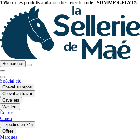
15% sur les produits anti-mouches avec le code :
SUMMER-FLY15
Rechercher
Spécial été
Cheval au repos
Cheval au travail
Cavaliers
Western
Écurie
Chien
Expédiés en 24h
Offres
Marques