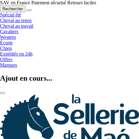
SAV en France
Paiement sécurisé
Retours faciles
Rechercher
Spécial été
Cheval au repos
Cheval au travail
Cavaliers
Western
Écurie
Chien
Expédiés en 24h
Offres
Marques
Ajout en cours...