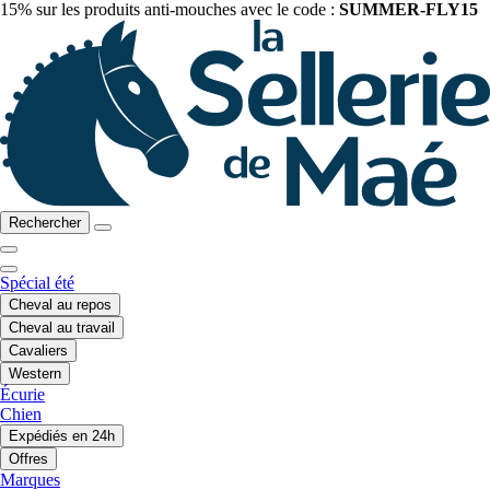
15% sur les produits anti-mouches avec le code :
SUMMER-FLY15
Rechercher
Spécial été
Cheval au repos
Cheval au travail
Cavaliers
Western
Écurie
Chien
Expédiés en 24h
Offres
Marques