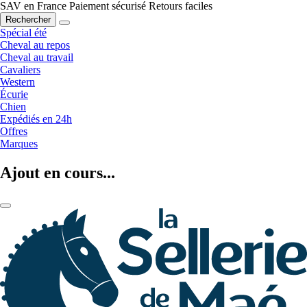
SAV en France
Paiement sécurisé
Retours faciles
Rechercher
Spécial été
Cheval au repos
Cheval au travail
Cavaliers
Western
Écurie
Chien
Expédiés en 24h
Offres
Marques
Ajout en cours...