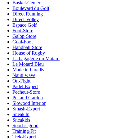
Basket-Center
Boulevard du Golf
Direct Running
Direct-Volley
Espace Golf
Foot-Store
Galop-Store
Goal-Foot
Handball-Store
House of Rugby
La bagagerie du Motard
Le Motard Bleu
Made in Paradis
Nauti-wave
On-Fight
Padel-Expert
Pecheur-Store
Pet and Garden
Slowood Interior
Smash-Expert
Sneak'In
Sneakids
Sport is good
Training-Fit
Trek-Expert