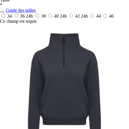
*
Guide des tailles
34
36
24h
38
40
24h
42
24h
44
46
Ce champ est requis