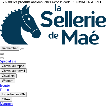
15% sur les produits anti-mouches avec le code :
SUMMER-FLY15
Rechercher
Spécial été
Cheval au repos
Cheval au travail
Cavaliers
Western
Écurie
Chien
Expédiés en 24h
Offres
Marques