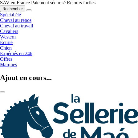
SAV en France
Paiement sécurisé
Retours faciles
Rechercher
Spécial été
Cheval au repos
Cheval au travail
Cavaliers
Western
Écurie
Chien
Expédiés en 24h
Offres
Marques
Ajout en cours...