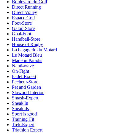
Boulevard du Golf
Direct Running
Direct-Volley
Espace Golf
Foot-Store
Galop-Store
Goal-Foot
Handball-Store
House of Rugby
La bagagerie du Motard
Le Motard Bleu
Made in Paradis
Nauti-wave
On-Fight
Padel-Expert
Pecheur-Store
Pet and Garden
Slowood Interior
Smash-Expert
Sneak'In
Sneakids
Sport is good
Training-Fit
Trek-Expert
Triathlon Expert