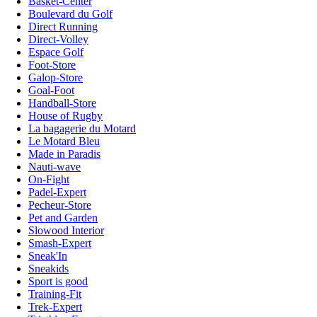
Basket-Center
Boulevard du Golf
Direct Running
Direct-Volley
Espace Golf
Foot-Store
Galop-Store
Goal-Foot
Handball-Store
House of Rugby
La bagagerie du Motard
Le Motard Bleu
Made in Paradis
Nauti-wave
On-Fight
Padel-Expert
Pecheur-Store
Pet and Garden
Slowood Interior
Smash-Expert
Sneak'In
Sneakids
Sport is good
Training-Fit
Trek-Expert