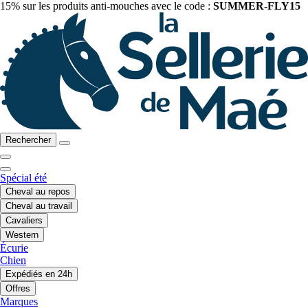
15% sur les produits anti-mouches avec le code :
SUMMER-FLY15
Rechercher
Spécial été
Cheval au repos
Cheval au travail
Cavaliers
Western
Écurie
Chien
Expédiés en 24h
Offres
Marques