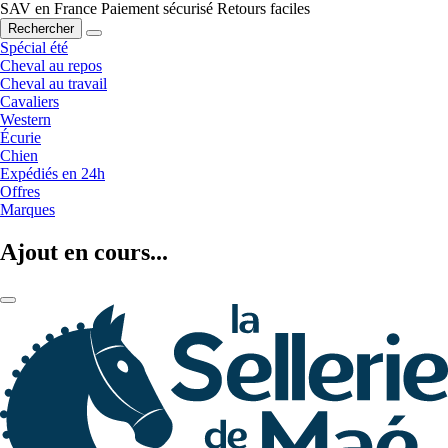
SAV en France
Paiement sécurisé
Retours faciles
Rechercher
Spécial été
Cheval au repos
Cheval au travail
Cavaliers
Western
Écurie
Chien
Expédiés en 24h
Offres
Marques
Ajout en cours...