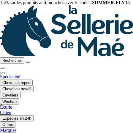
15% sur les produits anti-mouches avec le code :
SUMMER-FLY15
Rechercher
Spécial été
Cheval au repos
Cheval au travail
Cavaliers
Western
Écurie
Chien
Expédiés en 24h
Offres
Marques