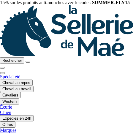
15% sur les produits anti-mouches avec le code :
SUMMER-FLY15
Rechercher
Spécial été
Cheval au repos
Cheval au travail
Cavaliers
Western
Écurie
Chien
Expédiés en 24h
Offres
Marques