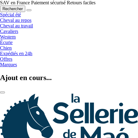
SAV en France
Paiement sécurisé
Retours faciles
Rechercher
Spécial été
Cheval au repos
Cheval au travail
Cavaliers
Western
Écurie
Chien
Expédiés en 24h
Offres
Marques
Ajout en cours...