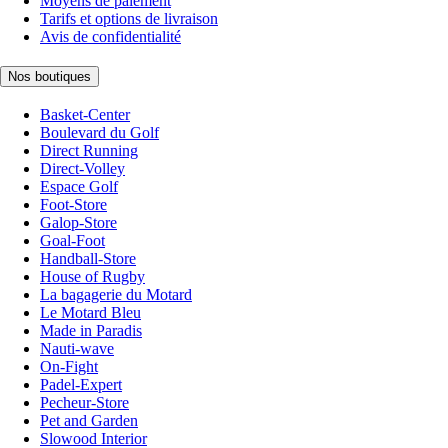
Moyens de paiement
Tarifs et options de livraison
Avis de confidentialité
Nos boutiques
Basket-Center
Boulevard du Golf
Direct Running
Direct-Volley
Espace Golf
Foot-Store
Galop-Store
Goal-Foot
Handball-Store
House of Rugby
La bagagerie du Motard
Le Motard Bleu
Made in Paradis
Nauti-wave
On-Fight
Padel-Expert
Pecheur-Store
Pet and Garden
Slowood Interior