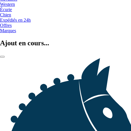
Western
Écurie
Chien
Expédiés en 24h
Offres
Marques
Ajout en cours...