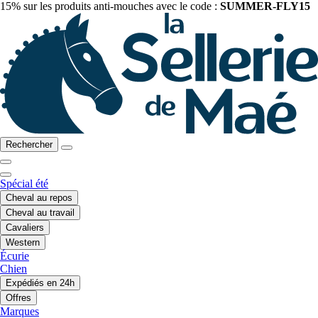
15% sur les produits anti-mouches avec le code :
SUMMER-FLY15
Rechercher
Spécial été
Cheval au repos
Cheval au travail
Cavaliers
Western
Écurie
Chien
Expédiés en 24h
Offres
Marques