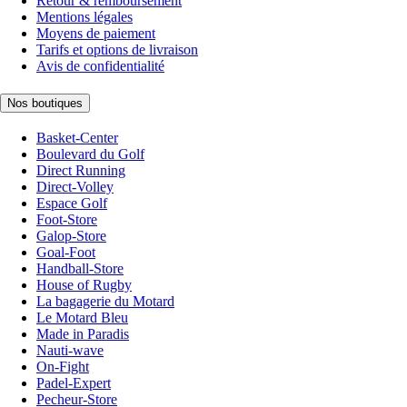
Retour & remboursement
Mentions légales
Moyens de paiement
Tarifs et options de livraison
Avis de confidentialité
Nos boutiques
Basket-Center
Boulevard du Golf
Direct Running
Direct-Volley
Espace Golf
Foot-Store
Galop-Store
Goal-Foot
Handball-Store
House of Rugby
La bagagerie du Motard
Le Motard Bleu
Made in Paradis
Nauti-wave
On-Fight
Padel-Expert
Pecheur-Store