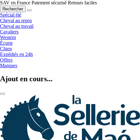
SAV en France
Paiement sécurisé
Retours faciles
Rechercher
Spécial été
Cheval au repos
Cheval au travail
Cavaliers
Western
Écurie
Chien
Expédiés en 24h
Offres
Marques
Ajout en cours...