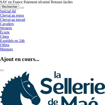
SAV en France
Paiement sécurisé
Retours faciles
Rechercher
Spécial été
Cheval au repos
Cheval au travail
Cavaliers
Western
Écurie
Chien
Expédiés en 24h
Offres
Marques
Ajout en cours...