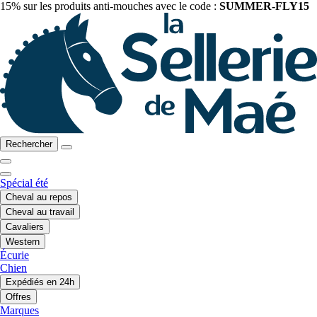
15% sur les produits anti-mouches avec le code :
SUMMER-FLY15
Rechercher
Spécial été
Cheval au repos
Cheval au travail
Cavaliers
Western
Écurie
Chien
Expédiés en 24h
Offres
Marques