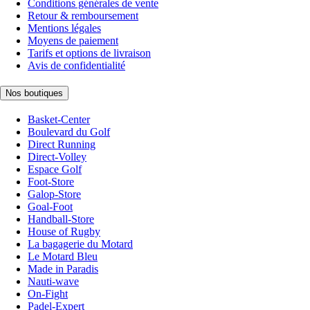
Conditions générales de vente
Retour & remboursement
Mentions légales
Moyens de paiement
Tarifs et options de livraison
Avis de confidentialité
Nos boutiques
Basket-Center
Boulevard du Golf
Direct Running
Direct-Volley
Espace Golf
Foot-Store
Galop-Store
Goal-Foot
Handball-Store
House of Rugby
La bagagerie du Motard
Le Motard Bleu
Made in Paradis
Nauti-wave
On-Fight
Padel-Expert