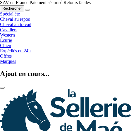
SAV en France
Paiement sécurisé
Retours faciles
Rechercher
Spécial été
Cheval au repos
Cheval au travail
Cavaliers
Western
Écurie
Chien
Expédiés en 24h
Offres
Marques
Ajout en cours...