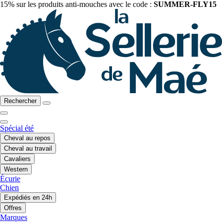
15% sur les produits anti-mouches avec le code :
SUMMER-FLY15
Rechercher
Spécial été
Cheval au repos
Cheval au travail
Cavaliers
Western
Écurie
Chien
Expédiés en 24h
Offres
Marques