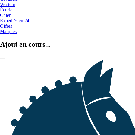
Western
Écurie
Chien
Expédiés en 24h
Offres
Marques
Ajout en cours...