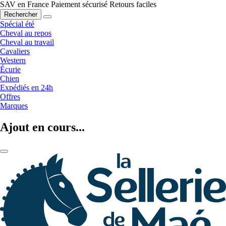
SAV en France
Paiement sécurisé
Retours faciles
Rechercher
Spécial été
Cheval au repos
Cheval au travail
Cavaliers
Western
Écurie
Chien
Expédiés en 24h
Offres
Marques
Ajout en cours...