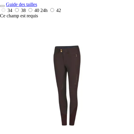
Guide des tailles
34
38
40
24h
42
Ce champ est requis