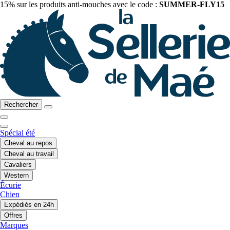
15% sur les produits anti-mouches avec le code :
SUMMER-FLY15
Rechercher
Spécial été
Cheval au repos
Cheval au travail
Cavaliers
Western
Écurie
Chien
Expédiés en 24h
Offres
Marques