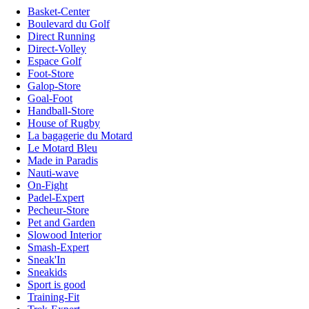
Basket-Center
Boulevard du Golf
Direct Running
Direct-Volley
Espace Golf
Foot-Store
Galop-Store
Goal-Foot
Handball-Store
House of Rugby
La bagagerie du Motard
Le Motard Bleu
Made in Paradis
Nauti-wave
On-Fight
Padel-Expert
Pecheur-Store
Pet and Garden
Slowood Interior
Smash-Expert
Sneak'In
Sneakids
Sport is good
Training-Fit