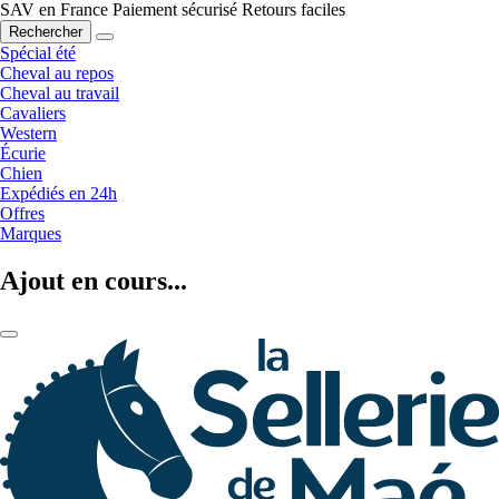
SAV en France
Paiement sécurisé
Retours faciles
Rechercher
Spécial été
Cheval au repos
Cheval au travail
Cavaliers
Western
Écurie
Chien
Expédiés en 24h
Offres
Marques
Ajout en cours...