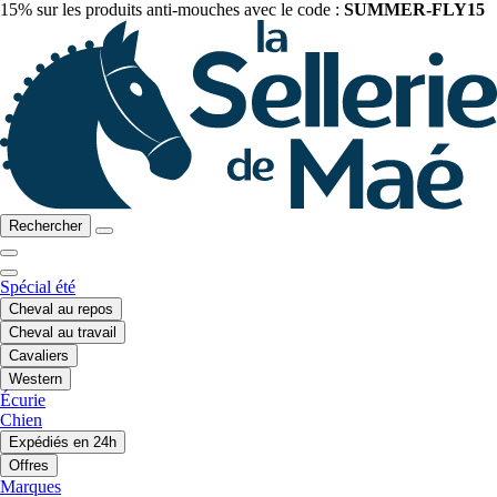
15% sur les produits anti-mouches avec le code :
SUMMER-FLY15
Rechercher
Spécial été
Cheval au repos
Cheval au travail
Cavaliers
Western
Écurie
Chien
Expédiés en 24h
Offres
Marques