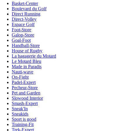
Basket-Center
Boulevard du Golf
Direct Running
Direct-Volley
Espace Golf
Foot-Store
Galop-Store
Goal-Foot
Handball-Store
House of Rugby
La bagagerie du Motard
Le Motard Bleu
Made in Paradis
Nauti-wave
On-Fight
Padel-Expert
Pecheur-Store
Pet and Garden
Slowood Interior
Smash-Expert
Sneak'In
Sneakids
Sport is good
Training-Fit
Trek-Expert