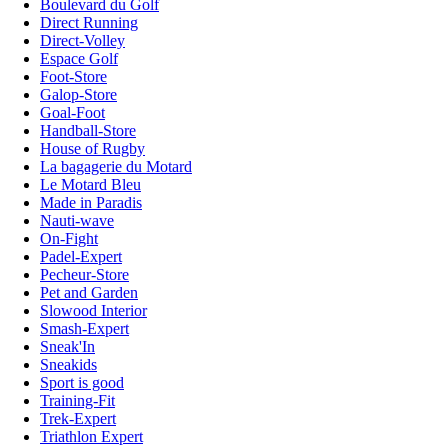
Boulevard du Golf
Direct Running
Direct-Volley
Espace Golf
Foot-Store
Galop-Store
Goal-Foot
Handball-Store
House of Rugby
La bagagerie du Motard
Le Motard Bleu
Made in Paradis
Nauti-wave
On-Fight
Padel-Expert
Pecheur-Store
Pet and Garden
Slowood Interior
Smash-Expert
Sneak'In
Sneakids
Sport is good
Training-Fit
Trek-Expert
Triathlon Expert