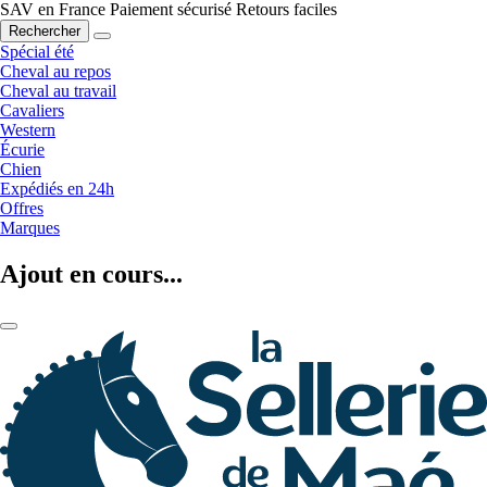
SAV en France
Paiement sécurisé
Retours faciles
Rechercher
Spécial été
Cheval au repos
Cheval au travail
Cavaliers
Western
Écurie
Chien
Expédiés en 24h
Offres
Marques
Ajout en cours...