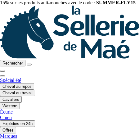
15% sur les produits anti-mouches avec le code :
SUMMER-FLY15
Rechercher
Spécial été
Cheval au repos
Cheval au travail
Cavaliers
Western
Écurie
Chien
Expédiés en 24h
Offres
Marques