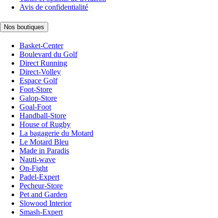
Avis de confidentialité
Nos boutiques
Basket-Center
Boulevard du Golf
Direct Running
Direct-Volley
Espace Golf
Foot-Store
Galop-Store
Goal-Foot
Handball-Store
House of Rugby
La bagagerie du Motard
Le Motard Bleu
Made in Paradis
Nauti-wave
On-Fight
Padel-Expert
Pecheur-Store
Pet and Garden
Slowood Interior
Smash-Expert