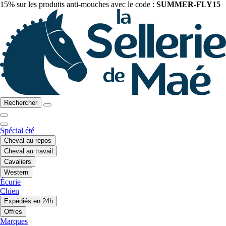
15% sur les produits anti-mouches avec le code :
SUMMER-FLY15
Rechercher
Spécial été
Cheval au repos
Cheval au travail
Cavaliers
Western
Écurie
Chien
Expédiés en 24h
Offres
Marques