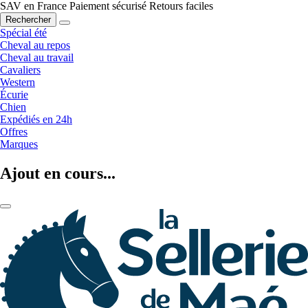
SAV en France
Paiement sécurisé
Retours faciles
Rechercher
Spécial été
Cheval au repos
Cheval au travail
Cavaliers
Western
Écurie
Chien
Expédiés en 24h
Offres
Marques
Ajout en cours...