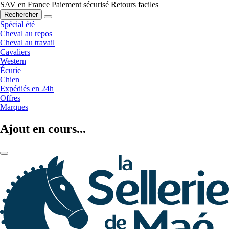
SAV en France
Paiement sécurisé
Retours faciles
Rechercher
Spécial été
Cheval au repos
Cheval au travail
Cavaliers
Western
Écurie
Chien
Expédiés en 24h
Offres
Marques
Ajout en cours...