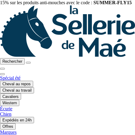
15% sur les produits anti-mouches avec le code :
SUMMER-FLY15
Rechercher
Spécial été
Cheval au repos
Cheval au travail
Cavaliers
Western
Écurie
Chien
Expédiés en 24h
Offres
Marques