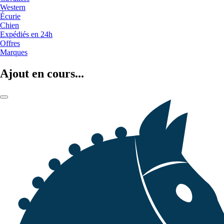
Western
Écurie
Chien
Expédiés en 24h
Offres
Marques
Ajout en cours...