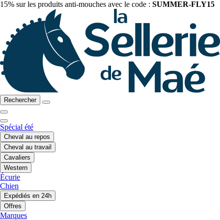
15% sur les produits anti-mouches avec le code :
SUMMER-FLY15
Rechercher
Spécial été
Cheval au repos
Cheval au travail
Cavaliers
Western
Écurie
Chien
Expédiés en 24h
Offres
Marques