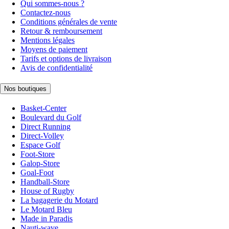
Qui sommes-nous ?
Contactez-nous
Conditions générales de vente
Retour & remboursement
Mentions légales
Moyens de paiement
Tarifs et options de livraison
Avis de confidentialité
Nos boutiques
Basket-Center
Boulevard du Golf
Direct Running
Direct-Volley
Espace Golf
Foot-Store
Galop-Store
Goal-Foot
Handball-Store
House of Rugby
La bagagerie du Motard
Le Motard Bleu
Made in Paradis
Nauti-wave