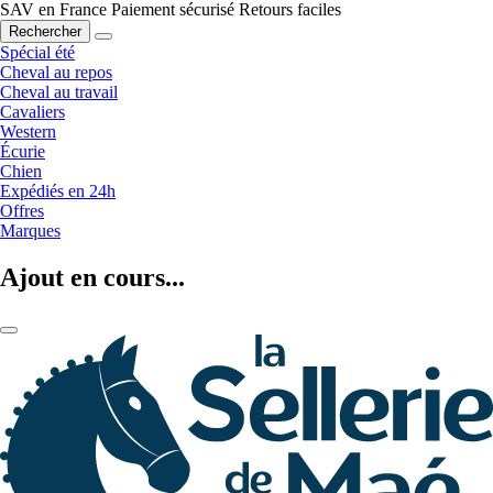
SAV en France
Paiement sécurisé
Retours faciles
Rechercher
Spécial été
Cheval au repos
Cheval au travail
Cavaliers
Western
Écurie
Chien
Expédiés en 24h
Offres
Marques
Ajout en cours...