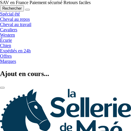
SAV en France
Paiement sécurisé
Retours faciles
Rechercher
Spécial été
Cheval au repos
Cheval au travail
Cavaliers
Western
Écurie
Chien
Expédiés en 24h
Offres
Marques
Ajout en cours...