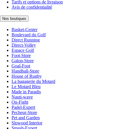
Tarifs et options de livraison
Avis de confidentialité
Nos boutiques
Basket-Center
Boulevard du Golf
Direct Running
Direct-Volley
Espace Golf
Foot-Store
Galop-Store
Goal-Foot
Handball-Store
House of Rugby
La bagagerie du Motard
Le Motard Bleu
Made in Paradis
Nauti-wave
On-Fight
Padel-Expert
Pecheur-Store
Pet and Garden
Slowood Interior
Smash-Expert