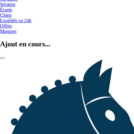
Western
Écurie
Chien
Expédiés en 24h
Offres
Marques
Ajout en cours...