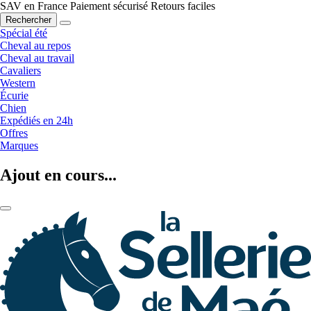
SAV en France
Paiement sécurisé
Retours faciles
Rechercher
Spécial été
Cheval au repos
Cheval au travail
Cavaliers
Western
Écurie
Chien
Expédiés en 24h
Offres
Marques
Ajout en cours...