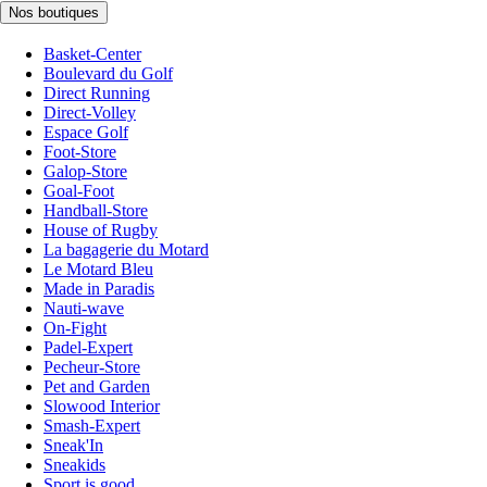
Nos boutiques
Basket-Center
Boulevard du Golf
Direct Running
Direct-Volley
Espace Golf
Foot-Store
Galop-Store
Goal-Foot
Handball-Store
House of Rugby
La bagagerie du Motard
Le Motard Bleu
Made in Paradis
Nauti-wave
On-Fight
Padel-Expert
Pecheur-Store
Pet and Garden
Slowood Interior
Smash-Expert
Sneak'In
Sneakids
Sport is good