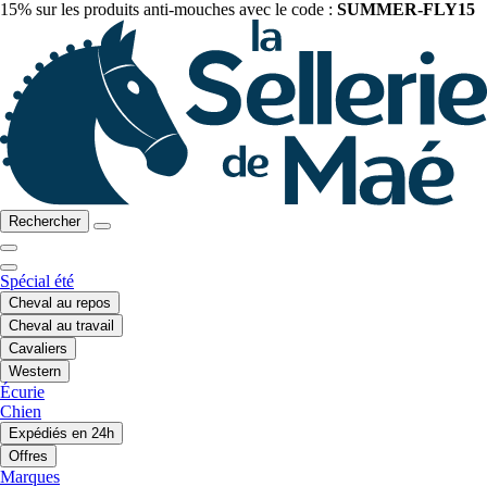
15% sur les produits anti-mouches avec le code :
SUMMER-FLY15
Rechercher
Spécial été
Cheval au repos
Cheval au travail
Cavaliers
Western
Écurie
Chien
Expédiés en 24h
Offres
Marques