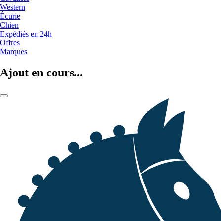
Western
Écurie
Chien
Expédiés en 24h
Offres
Marques
Ajout en cours...