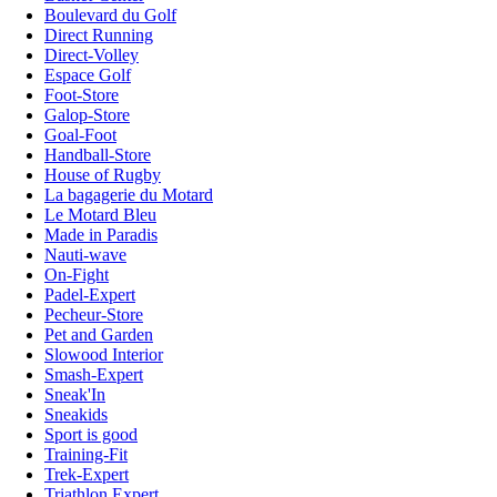
Boulevard du Golf
Direct Running
Direct-Volley
Espace Golf
Foot-Store
Galop-Store
Goal-Foot
Handball-Store
House of Rugby
La bagagerie du Motard
Le Motard Bleu
Made in Paradis
Nauti-wave
On-Fight
Padel-Expert
Pecheur-Store
Pet and Garden
Slowood Interior
Smash-Expert
Sneak'In
Sneakids
Sport is good
Training-Fit
Trek-Expert
Triathlon Expert