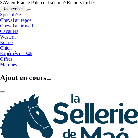
SAV en France
Paiement sécurisé
Retours faciles
Rechercher
Spécial été
Cheval au repos
Cheval au travail
Cavaliers
Western
Écurie
Chien
Expédiés en 24h
Offres
Marques
Ajout en cours...