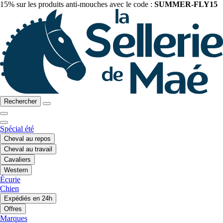
15% sur les produits anti-mouches avec le code :
SUMMER-FLY15
Rechercher
Spécial été
Cheval au repos
Cheval au travail
Cavaliers
Western
Écurie
Chien
Expédiés en 24h
Offres
Marques