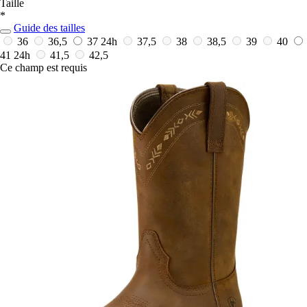
Taille
*
Guide des tailles
36
36,5
37
24h
37,5
38
38,5
39
40
41
24h
41,5
42,5
Ce champ est requis