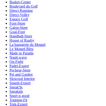
Basket-Center
Boulevard du Golf
Direct Running
Direct-Volley
Espace Golf
Foot-Store
Galop-Store
Goal-Foot
Handball-Store
House of Rugby
La bagagerie du Motard
Le Motard Bleu
Made in Paradis
Nauti-wave
On-Fight
Padel-Expert
Pecheur-Store
Pet and Garden
Slowood Interior
Smash-Expert
Sneak'In
Sneakids
Sport is good
Training-Fit
Trek-Expert