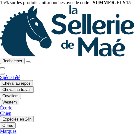
15% sur les produits anti-mouches avec le code :
SUMMER-FLY15
Rechercher
Spécial été
Cheval au repos
Cheval au travail
Cavaliers
Western
Écurie
Chien
Expédiés en 24h
Offres
Marques