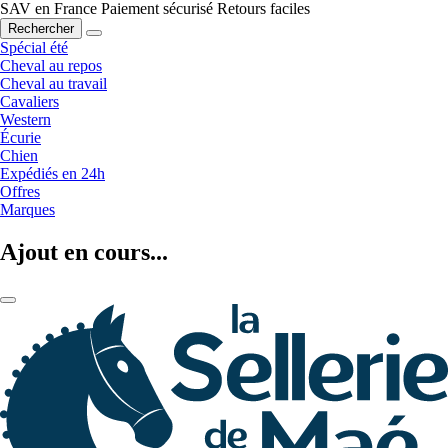
SAV en France
Paiement sécurisé
Retours faciles
Rechercher
Spécial été
Cheval au repos
Cheval au travail
Cavaliers
Western
Écurie
Chien
Expédiés en 24h
Offres
Marques
Ajout en cours...