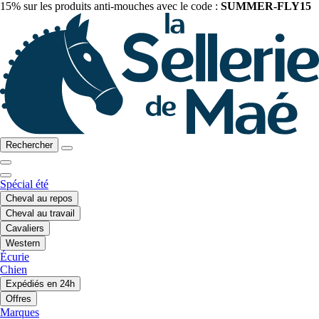
15% sur les produits anti-mouches avec le code :
SUMMER-FLY15
Rechercher
Spécial été
Cheval au repos
Cheval au travail
Cavaliers
Western
Écurie
Chien
Expédiés en 24h
Offres
Marques