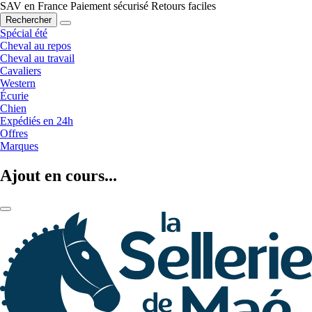
SAV en France
Paiement sécurisé
Retours faciles
Rechercher
Spécial été
Cheval au repos
Cheval au travail
Cavaliers
Western
Écurie
Chien
Expédiés en 24h
Offres
Marques
Ajout en cours...