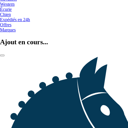
Western
Écurie
Chien
Expédiés en 24h
Offres
Marques
Ajout en cours...