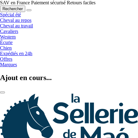
SAV en France
Paiement sécurisé
Retours faciles
Rechercher
Spécial été
Cheval au repos
Cheval au travail
Cavaliers
Western
Écurie
Chien
Expédiés en 24h
Offres
Marques
Ajout en cours...