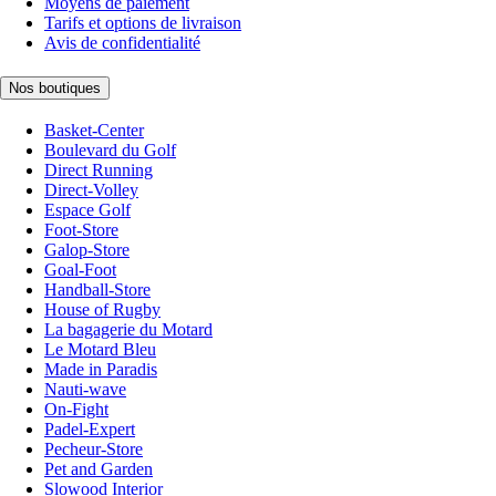
Moyens de paiement
Tarifs et options de livraison
Avis de confidentialité
Nos boutiques
Basket-Center
Boulevard du Golf
Direct Running
Direct-Volley
Espace Golf
Foot-Store
Galop-Store
Goal-Foot
Handball-Store
House of Rugby
La bagagerie du Motard
Le Motard Bleu
Made in Paradis
Nauti-wave
On-Fight
Padel-Expert
Pecheur-Store
Pet and Garden
Slowood Interior