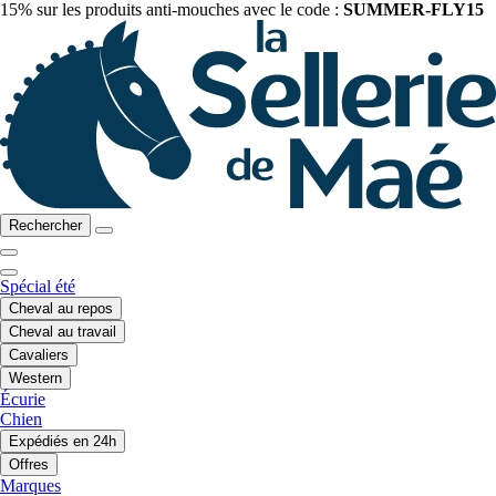
15% sur les produits anti-mouches avec le code :
SUMMER-FLY15
Rechercher
Spécial été
Cheval au repos
Cheval au travail
Cavaliers
Western
Écurie
Chien
Expédiés en 24h
Offres
Marques