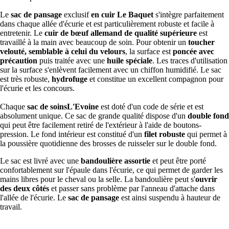
Le
sac de pansage
exclusif
en cuir Le Baquet
s'intègre parfaitement
dans chaque allée d'écurie et est particulièrement robuste et facile à
entretenir. Le
cuir de bœuf allemand de qualité supérieure
est
travaillé à la main avec beaucoup de soin. Pour obtenir un
toucher
velouté, semblable à celui du velours
, la surface est
poncée avec
précaution
puis traitée avec une
huile spéciale
. Les traces d'utilisation
sur la surface s'enlèvent facilement avec un chiffon humidifié. Le sac
est très robuste,
hydrofuge
et constitue un excellent compagnon pour
l'écurie et les concours.
Chaque
sac de soinsL'Evoine
est doté d'un code de série et est
absolument unique. Ce sac de grande qualité dispose d'un
double fond
qui peut être facilement retiré de l'extérieur à l'aide de boutons-
pression. Le fond intérieur est constitué d'un
filet robuste
qui permet à
la poussière quotidienne des brosses de ruisseler sur le double fond.
Le sac est livré avec une
bandoulière assortie
et peut être porté
confortablement sur l'épaule dans l'écurie, ce qui permet de garder les
mains libres pour le cheval ou la selle. La bandoulière peut s'
ouvrir
des deux côtés
et passer sans problème par l'anneau d'attache dans
l'allée de l'écurie. Le
sac de pansage
est ainsi suspendu à hauteur de
travail.