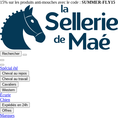
15% sur les produits anti-mouches avec le code :
SUMMER-FLY15
Rechercher
Spécial été
Cheval au repos
Cheval au travail
Cavaliers
Western
Écurie
Chien
Expédiés en 24h
Offres
Marques