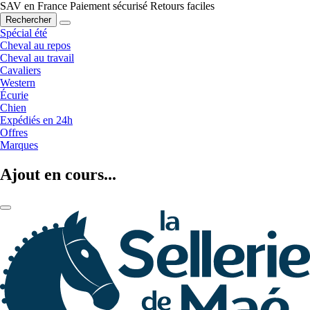
SAV en France
Paiement sécurisé
Retours faciles
Rechercher
Spécial été
Cheval au repos
Cheval au travail
Cavaliers
Western
Écurie
Chien
Expédiés en 24h
Offres
Marques
Ajout en cours...