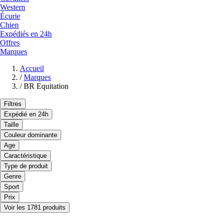
Western
Écurie
Chien
Expédiés en 24h
Offres
Marques
Accueil
/
Marques
/
BR Equitation
Filtres
Expédié en 24h
Taille
Couleur dominante
Age
Caractéristique
Type de produit
Genre
Sport
Prix
Voir les 1781 produits