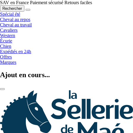
SAV en France
Paiement sécurisé
Retours faciles
Rechercher
Spécial été
Cheval au repos
Cheval au travail
Cavaliers
Western
Écurie
Chien
Expédiés en 24h
Offres
Marques
Ajout en cours...