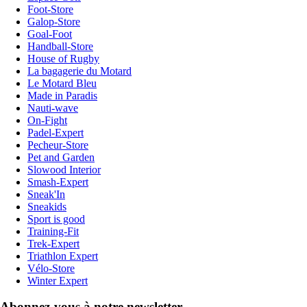
Foot-Store
Galop-Store
Goal-Foot
Handball-Store
House of Rugby
La bagagerie du Motard
Le Motard Bleu
Made in Paradis
Nauti-wave
On-Fight
Padel-Expert
Pecheur-Store
Pet and Garden
Slowood Interior
Smash-Expert
Sneak'In
Sneakids
Sport is good
Training-Fit
Trek-Expert
Triathlon Expert
Vélo-Store
Winter Expert
Abonnez-vous à notre newsletter