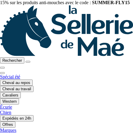
15% sur les produits anti-mouches avec le code :
SUMMER-FLY15
Rechercher
Spécial été
Cheval au repos
Cheval au travail
Cavaliers
Western
Écurie
Chien
Expédiés en 24h
Offres
Marques