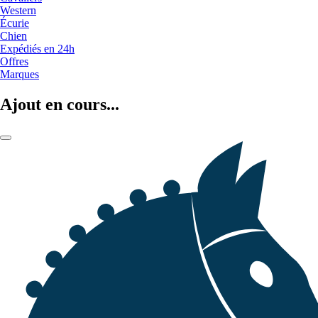
Western
Écurie
Chien
Expédiés en 24h
Offres
Marques
Ajout en cours...