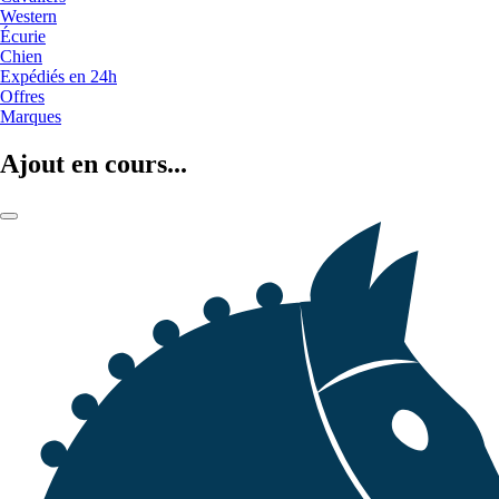
Western
Écurie
Chien
Expédiés en 24h
Offres
Marques
Ajout en cours...