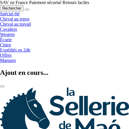
SAV en France
Paiement sécurisé
Retours faciles
Rechercher
Spécial été
Cheval au repos
Cheval au travail
Cavaliers
Western
Écurie
Chien
Expédiés en 24h
Offres
Marques
Ajout en cours...