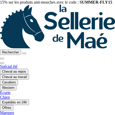
15% sur les produits anti-mouches avec le code :
SUMMER-FLY15
Rechercher
Spécial été
Cheval au repos
Cheval au travail
Cavaliers
Western
Écurie
Chien
Expédiés en 24h
Offres
Marques