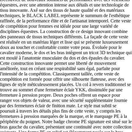
équestres, avec une attention intense aux détails et une technologie de
tissu innovante. Axé sur des tissus de haute qualité et des matériaux
techniques, le BLACK LABEL représente le summum de l'esthétique
raffinée, de la performance élite et de l'artisanat intemporel. Cette veste
de compétition pour femmes est idéale pour une large variété de
disciplines équestres. La construction de ce design innovant combine
des panneaux de tissus techniques différents. La façade de cette veste
est réalisée en un matériau léger et lisse qui se présente luxueusement
doux au toucher et confortable contre votre peau. Évoluée pour le
cavalier moderne, le dos et les bras intègrent un tricot 3D technique qui
est moulé à l'anatomie musculaire du dos et des épaules du cavalier.
Cette construction innovante permet une liberté de mouvement
améliorée, tout en créant une respirabilité sans égal, parfaite pour
l'intensité de la compétition. Classiquement taillée, cette veste de
compétition est formée pour offrir une silhouette flatteuse, avec des
lignes de style méticuleusement placées. Un col à revers traditionnel se
trouve au sommet d'une fermeture éclair YKK, dissimulée par une
fermeture à pression propre. Deux poches offrent un espace pour
ranger vos objets de valeur, avec une sécurité supplémentaire fournie
par des fermetures éclair de finition mate. Le style mat subtil se
poursuit à travers les détails plus fins de cette veste, y compris les
fermetures à pression marquées de la marque, et le marquage PE à la
périphérie du poignet. Notre badge chrome PE signature est situé sur le
bras gauche du cavalier, présentant une continuité avec notre collection