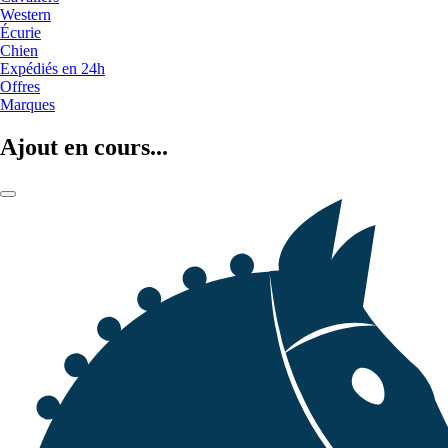
Western
Écurie
Chien
Expédiés en 24h
Offres
Marques
Ajout en cours...