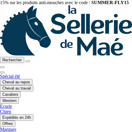
15% sur les produits anti-mouches avec le code :
SUMMER-FLY15
Rechercher
Spécial été
Cheval au repos
Cheval au travail
Cavaliers
Western
Écurie
Chien
Expédiés en 24h
Offres
Marques