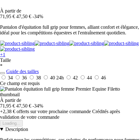
À partir de
71,95 €
47,50 €
-34%
Pantalon d'équitation full grip pour femmes, alliant confort et élégance,
idéal pour les compétitions équestres et l'entraînement quotidien.
+1
Taille
*
Guide des tailles
34
36
38
40
24h
42
44
46
Ce champ est requis
À partir de
71,95 €
47,50 €
-34%
+2,38 €
offerts sur votre prochaine commande
Crédités après
validation de votre commande
Loading...
Description
Parfait pour les compétitions, ces culottes de performance pour femmes