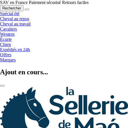
SAV en France
Paiement sécurisé
Retours faciles
Rechercher
Spécial été
Cheval au repos
Cheval au travail
Cavaliers
Western
Écurie
Chien
Expédiés en 24h
Offres
Marques
Ajout en cours...