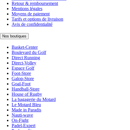
Retour & remboursement
Mentions légales
Moyens de paiement
Tarifs et options de livraison
Avis de confidentialité
Nos boutiques
Basket-Center
Boulevard du Golf
Direct Running
Direct-Volley
Espace Golf
Foot-Store
Galop-Store
Goal-Foot
Handball-Store
House of Rugby
La bagagerie du Motard
Le Motard Bleu
Made in Paradis
Nauti-wave
On-Fight
Padel-Expert