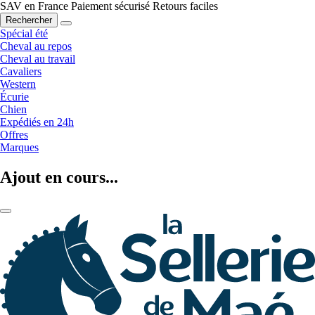
SAV en France
Paiement sécurisé
Retours faciles
Rechercher
Spécial été
Cheval au repos
Cheval au travail
Cavaliers
Western
Écurie
Chien
Expédiés en 24h
Offres
Marques
Ajout en cours...