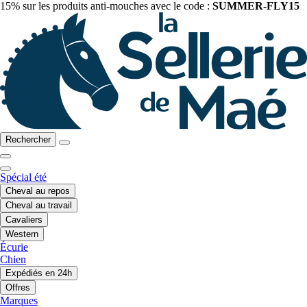
15% sur les produits anti-mouches avec le code :
SUMMER-FLY15
Rechercher
Spécial été
Cheval au repos
Cheval au travail
Cavaliers
Western
Écurie
Chien
Expédiés en 24h
Offres
Marques