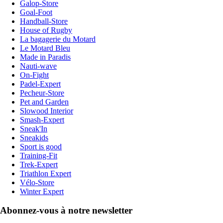
Galop-Store
Goal-Foot
Handball-Store
House of Rugby
La bagagerie du Motard
Le Motard Bleu
Made in Paradis
Nauti-wave
On-Fight
Padel-Expert
Pecheur-Store
Pet and Garden
Slowood Interior
Smash-Expert
Sneak'In
Sneakids
Sport is good
Training-Fit
Trek-Expert
Triathlon Expert
Vélo-Store
Winter Expert
Abonnez-vous à notre newsletter