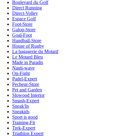
Boulevard du Golf
Direct Running
Direct-Volley
Espace Golf
Foot-Store
Galop-Store
Goal-Foot
Handball-Store
House of Rugby
La bagagerie du Motard
Le Motard Bleu
Made in Paradis
Nauti-wave
On-Fight
Padel-Expert
Pecheur-Store
Pet and Garden
Slowood Interior
Smash-Expert
Sneak'In
Sneakids
Sport is good
Training-Fit
Trek-Expert
Triathlon Expert