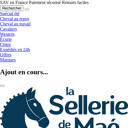
SAV en France
Paiement sécurisé
Retours faciles
Rechercher
Spécial été
Cheval au repos
Cheval au travail
Cavaliers
Western
Écurie
Chien
Expédiés en 24h
Offres
Marques
Ajout en cours...