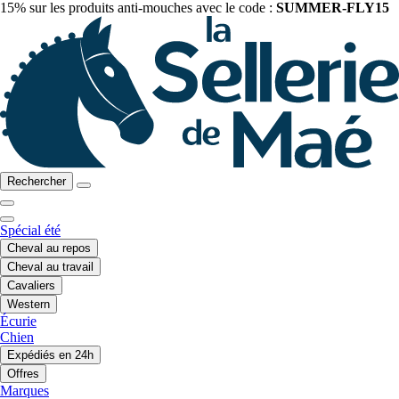
15% sur les produits anti-mouches avec le code :
SUMMER-FLY15
Rechercher
Spécial été
Cheval au repos
Cheval au travail
Cavaliers
Western
Écurie
Chien
Expédiés en 24h
Offres
Marques