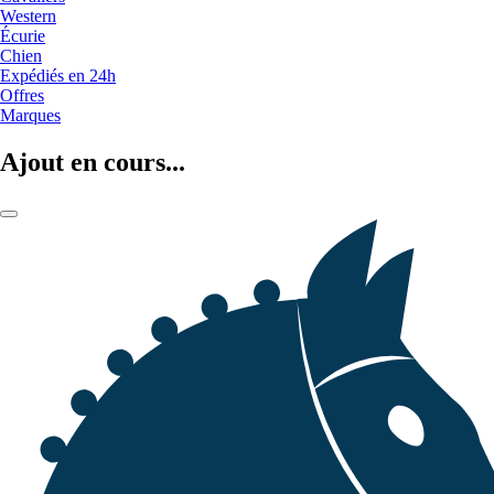
Western
Écurie
Chien
Expédiés en 24h
Offres
Marques
Ajout en cours...