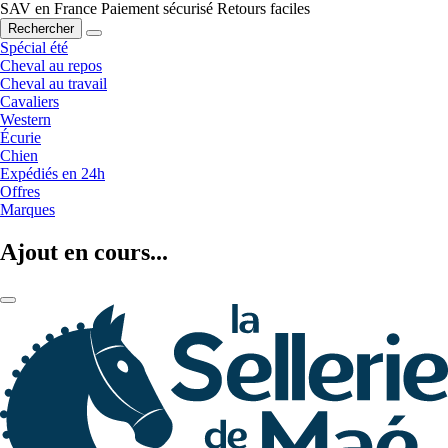
SAV en France
Paiement sécurisé
Retours faciles
Rechercher
Spécial été
Cheval au repos
Cheval au travail
Cavaliers
Western
Écurie
Chien
Expédiés en 24h
Offres
Marques
Ajout en cours...