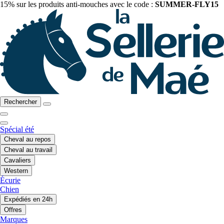
15% sur les produits anti-mouches avec le code :
SUMMER-FLY15
Rechercher
Spécial été
Cheval au repos
Cheval au travail
Cavaliers
Western
Écurie
Chien
Expédiés en 24h
Offres
Marques