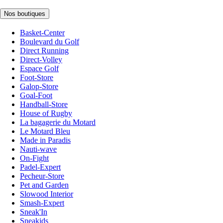
Nos boutiques
Basket-Center
Boulevard du Golf
Direct Running
Direct-Volley
Espace Golf
Foot-Store
Galop-Store
Goal-Foot
Handball-Store
House of Rugby
La bagagerie du Motard
Le Motard Bleu
Made in Paradis
Nauti-wave
On-Fight
Padel-Expert
Pecheur-Store
Pet and Garden
Slowood Interior
Smash-Expert
Sneak'In
Sneakids