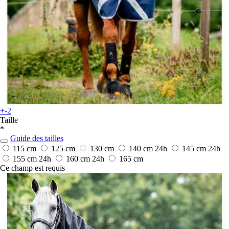
+-2
Taille
*
Guide des tailles
115 cm
125 cm
130 cm
140 cm
24h
145 cm
24h
155 cm
24h
160 cm
24h
165 cm
Ce champ est requis