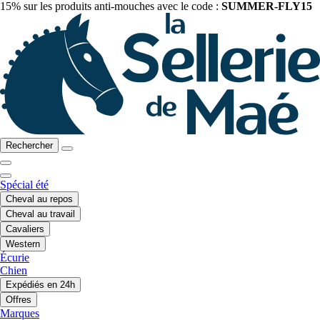
15% sur les produits anti-mouches avec le code :
SUMMER-FLY15
Rechercher
Spécial été
Cheval au repos
Cheval au travail
Cavaliers
Western
Écurie
Chien
Expédiés en 24h
Offres
Marques