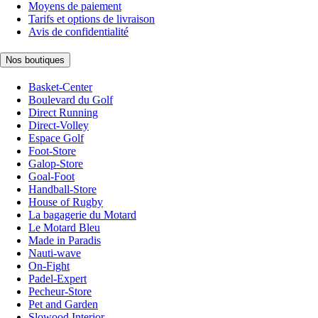
Moyens de paiement
Tarifs et options de livraison
Avis de confidentialité
Nos boutiques
Basket-Center
Boulevard du Golf
Direct Running
Direct-Volley
Espace Golf
Foot-Store
Galop-Store
Goal-Foot
Handball-Store
House of Rugby
La bagagerie du Motard
Le Motard Bleu
Made in Paradis
Nauti-wave
On-Fight
Padel-Expert
Pecheur-Store
Pet and Garden
Slowood Interior