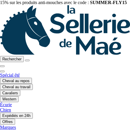
15% sur les produits anti-mouches avec le code :
SUMMER-FLY15
Rechercher
Spécial été
Cheval au repos
Cheval au travail
Cavaliers
Western
Écurie
Chien
Expédiés en 24h
Offres
Marques