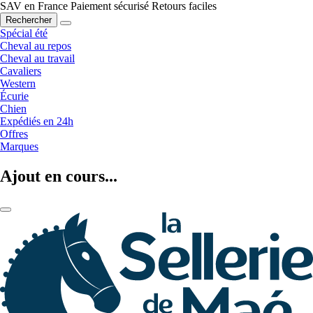
SAV en France
Paiement sécurisé
Retours faciles
Rechercher
Spécial été
Cheval au repos
Cheval au travail
Cavaliers
Western
Écurie
Chien
Expédiés en 24h
Offres
Marques
Ajout en cours...