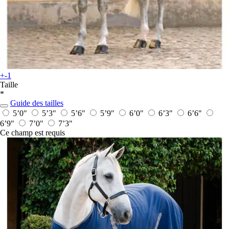
+-1
Taille
*
Guide des tailles
5’0"
5’3"
5’6"
5’9"
6’0"
6’3"
6’6"
6’9"
7’0"
7’3"
Ce champ est requis