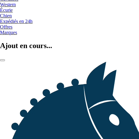
Western
Écurie
Chien
Expédiés en 24h
Offres
Marques
Ajout en cours...