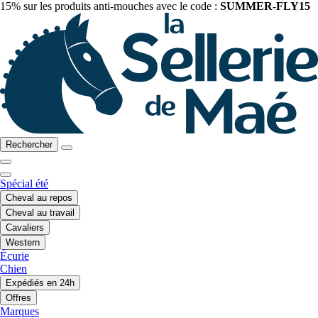
15% sur les produits anti-mouches avec le code :
SUMMER-FLY15
Rechercher
Spécial été
Cheval au repos
Cheval au travail
Cavaliers
Western
Écurie
Chien
Expédiés en 24h
Offres
Marques