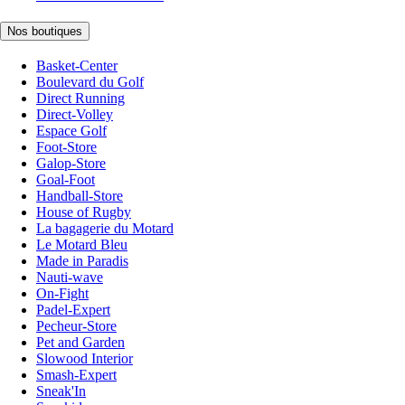
Nos boutiques
Basket-Center
Boulevard du Golf
Direct Running
Direct-Volley
Espace Golf
Foot-Store
Galop-Store
Goal-Foot
Handball-Store
House of Rugby
La bagagerie du Motard
Le Motard Bleu
Made in Paradis
Nauti-wave
On-Fight
Padel-Expert
Pecheur-Store
Pet and Garden
Slowood Interior
Smash-Expert
Sneak'In