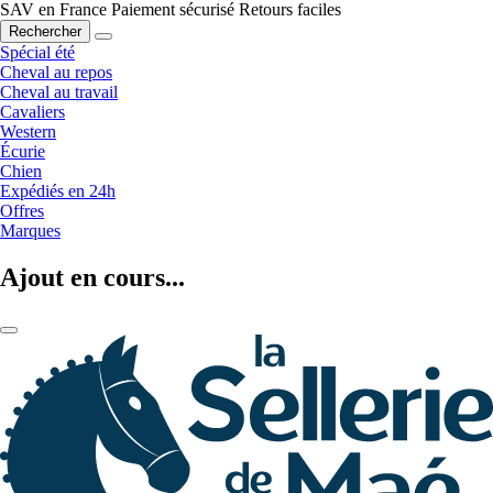
SAV en France
Paiement sécurisé
Retours faciles
Rechercher
Spécial été
Cheval au repos
Cheval au travail
Cavaliers
Western
Écurie
Chien
Expédiés en 24h
Offres
Marques
Ajout en cours...