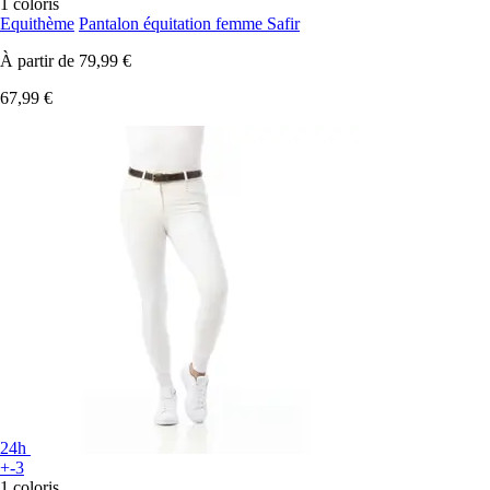
1 coloris
Equithème
Pantalon équitation femme Safir
À partir de
79,99 €
67,99 €
24h
+-3
1 coloris