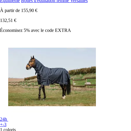
Equithème
Bottes d'équitation femme Versailles
À partir de
155,90 €
132,51 €
Économisez 5%
avec le code
EXTRA
24h
+-3
1 coloris