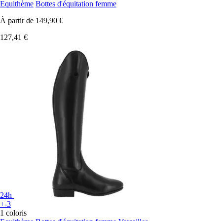
Equithème
Bottes d'équitation femme
À partir de
149,90 €
127,41 €
24h
+-3
1 coloris