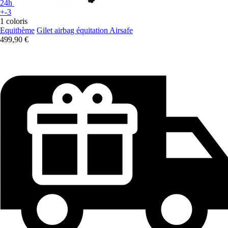
24h
+-3
1 coloris
Equithème
Gilet airbag équitation Airsafe
499,90 €