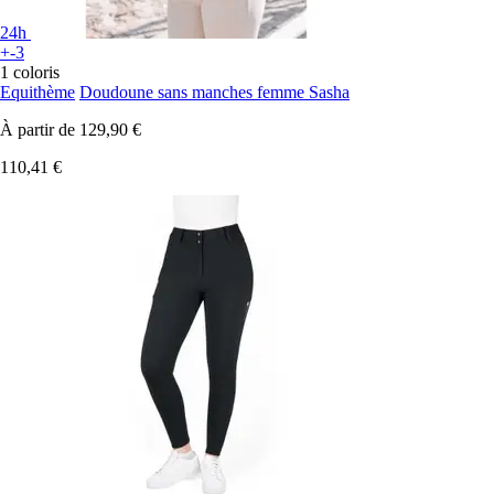
24h
+-3
1 coloris
Equithème
Doudoune sans manches femme Sasha
À partir de
129,90 €
110,41 €