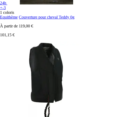
24h
+-3
1 coloris
Equithème
Couverture pour cheval Teddy 0g
À partir de
119,00 €
101,15 €