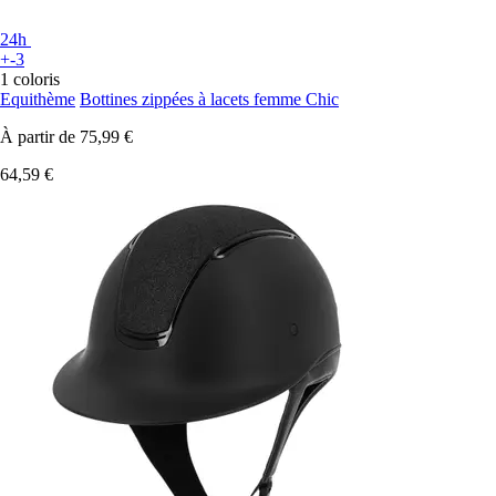
24h
+-3
1 coloris
Equithème
Bottines zippées à lacets femme Chic
À partir de
75,99 €
64,59 €