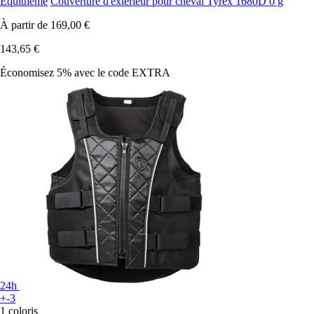
Equithème
Couverture d'extérieur pour cheval Tyrex 1680D 0 g
À partir de
169,00 €
143,65 €
Économisez 5%
avec le code
EXTRA
24h
+-3
1 coloris