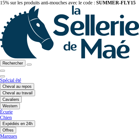
15% sur les produits anti-mouches avec le code :
SUMMER-FLY15
Rechercher
Spécial été
Cheval au repos
Cheval au travail
Cavaliers
Western
Écurie
Chien
Expédiés en 24h
Offres
Marques