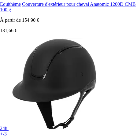
Equithème
Couverture d'extérieur pour cheval Anatomic 1200D CMB
100 g
À partir de
154,90 €
131,66 €
24h
+-3