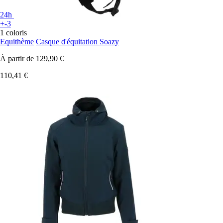
24h
+-3
1 coloris
Equithème
Casque d'équitation Soazy
À partir de
129,90 €
110,41 €