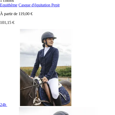
1 coloris
Equithème
Casque d'équitation Pepit
À partir de
119,00 €
101,15 €
24h