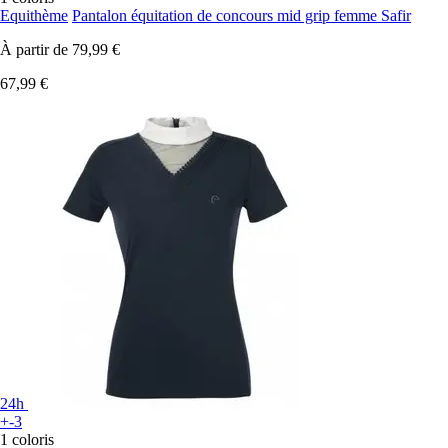
Equithème
Pantalon équitation de concours mid grip femme Safir
À partir de
79,99 €
67,99 €
24h
+-3
1 coloris