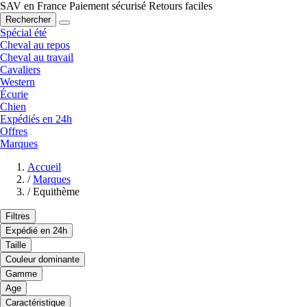
SAV en France
Paiement sécurisé
Retours faciles
Rechercher
Spécial été
Cheval au repos
Cheval au travail
Cavaliers
Western
Écurie
Chien
Expédiés en 24h
Offres
Marques
Accueil
/
Marques
/
Equithème
Filtres
Expédié en 24h
Taille
Couleur dominante
Gamme
Age
Caractéristique