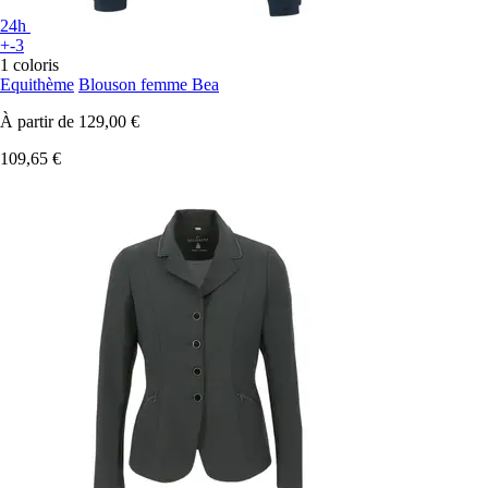
24h
+-3
1 coloris
Equithème
Blouson femme Bea
À partir de
129,00 €
109,65 €