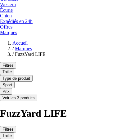
Western
Écurie
Chien
Expédiés en 24h
Offres
Marques
Accueil
/
Marques
/
FuzzYard LIFE
Filtres
Taille
Type de produit
Sport
Prix
Voir les 3 produits
FuzzYard LIFE
Filtres
Taille