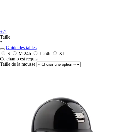
+-2
Taille
*
Guide des tailles
S
M
24h
L
24h
XL
Ce champ est requis
Taille de la mousse