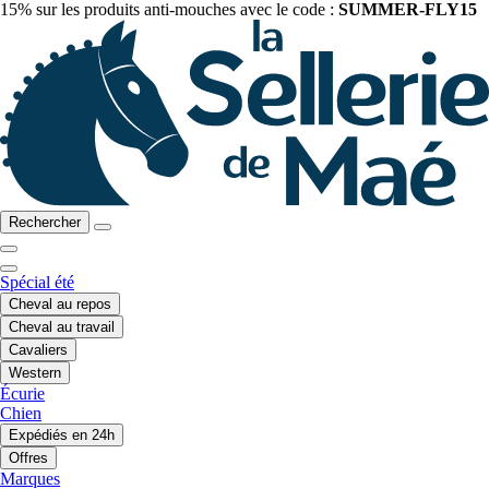
15% sur les produits anti-mouches avec le code :
SUMMER-FLY15
Rechercher
Spécial été
Cheval au repos
Cheval au travail
Cavaliers
Western
Écurie
Chien
Expédiés en 24h
Offres
Marques