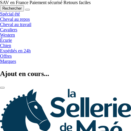
SAV en France
Paiement sécurisé
Retours faciles
Rechercher
Spécial été
Cheval au repos
Cheval au travail
Cavaliers
Western
Écurie
Chien
Expédiés en 24h
Offres
Marques
Ajout en cours...