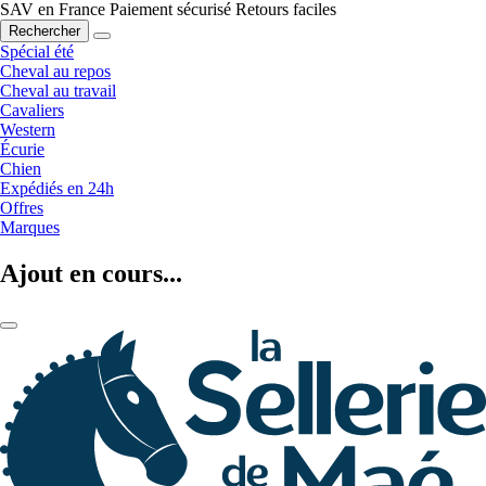
SAV en France
Paiement sécurisé
Retours faciles
Rechercher
Spécial été
Cheval au repos
Cheval au travail
Cavaliers
Western
Écurie
Chien
Expédiés en 24h
Offres
Marques
Ajout en cours...