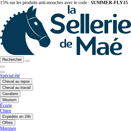
15% sur les produits anti-mouches avec le code :
SUMMER-FLY15
Rechercher
Spécial été
Cheval au repos
Cheval au travail
Cavaliers
Western
Écurie
Chien
Expédiés en 24h
Offres
Marques