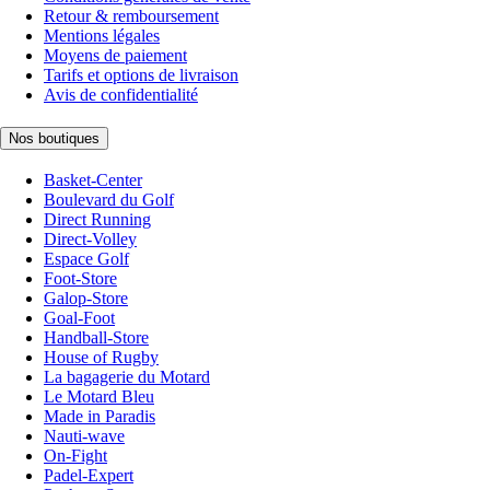
Retour & remboursement
Mentions légales
Moyens de paiement
Tarifs et options de livraison
Avis de confidentialité
Nos boutiques
Basket-Center
Boulevard du Golf
Direct Running
Direct-Volley
Espace Golf
Foot-Store
Galop-Store
Goal-Foot
Handball-Store
House of Rugby
La bagagerie du Motard
Le Motard Bleu
Made in Paradis
Nauti-wave
On-Fight
Padel-Expert