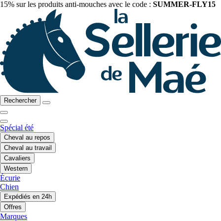
15% sur les produits anti-mouches avec le code :
SUMMER-FLY15
Rechercher
Spécial été
Cheval au repos
Cheval au travail
Cavaliers
Western
Écurie
Chien
Expédiés en 24h
Offres
Marques