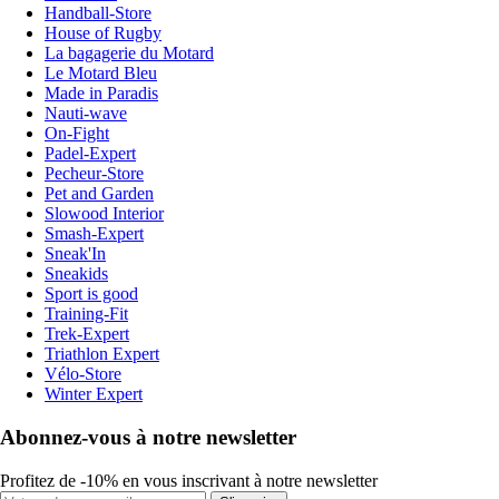
Handball-Store
House of Rugby
La bagagerie du Motard
Le Motard Bleu
Made in Paradis
Nauti-wave
On-Fight
Padel-Expert
Pecheur-Store
Pet and Garden
Slowood Interior
Smash-Expert
Sneak'In
Sneakids
Sport is good
Training-Fit
Trek-Expert
Triathlon Expert
Vélo-Store
Winter Expert
Abonnez-vous à notre newsletter
Profitez de -10% en vous inscrivant à notre newsletter