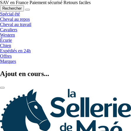
SAV en France
Paiement sécurisé
Retours faciles
Rechercher
Spécial été
Cheval au repos
Cheval au travail
Cavaliers
Western
Écurie
Chien
Expédiés en 24h
Offres
Marques
Ajout en cours...