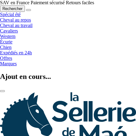
SAV en France
Paiement sécurisé
Retours faciles
Rechercher
Spécial été
Cheval au repos
Cheval au travail
Cavaliers
Western
Écurie
Chien
Expédiés en 24h
Offres
Marques
Ajout en cours...