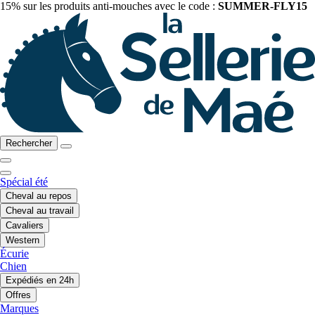
15% sur les produits anti-mouches avec le code :
SUMMER-FLY15
Rechercher
Spécial été
Cheval au repos
Cheval au travail
Cavaliers
Western
Écurie
Chien
Expédiés en 24h
Offres
Marques