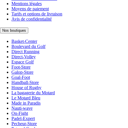
Mentions légales
Moyens de paiement
Tarifs et options de livraison
Avis de confidentialité
Nos boutiques
Basket-Center
Boulevard du Golf
Direct Running
Direct-Volley
Espace Golf
Foot-Store
Galop-Store
Goal-Foot
Handball-Store
House of Rugby
La bagagerie du Motard
Le Motard Bleu
Made in Paradis
Nauti-wave
On-Fight
Padel-Expert
Pecheur-Store