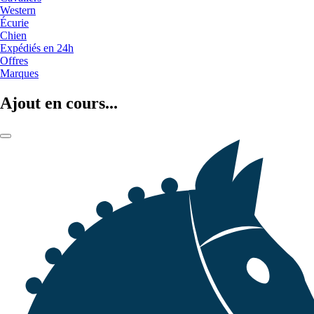
Western
Écurie
Chien
Expédiés en 24h
Offres
Marques
Ajout en cours...